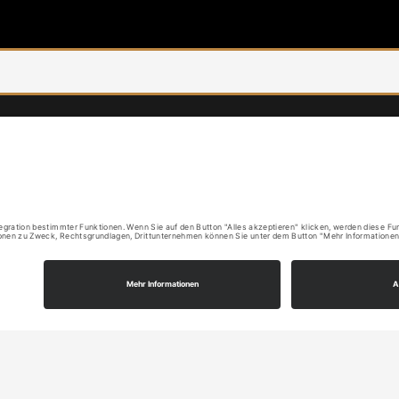
KONTAKT
W
Prof. Klaus Graf
F
Pfarrgartenweg 17
71254 Ditzingen
mail@klausgraf.de
Phone: +49 7156 39970