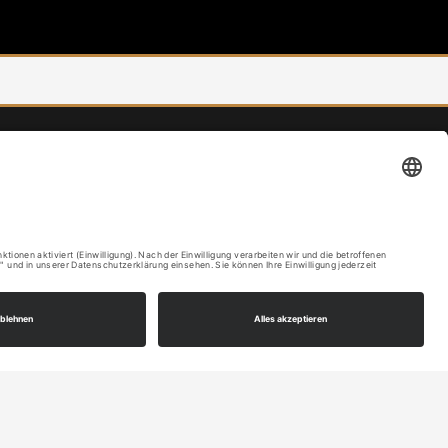
© BY
KLAUS GRAF
2026
ebdesign by Joachim Lenhardt
oto by
Wilhelm Betz