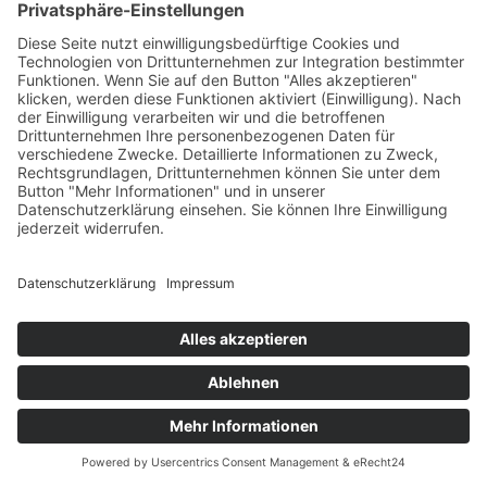
Impressum
Datenschutzerklärung
Kontakt
Prof. Klaus Graf
Pfarrgartenweg 17
71254 Ditzingen
mail@klausgraf.de
Phone: +49 7156 39970
© by
Klaus Graf
2026
Webdesign by Joachim Lenhardt
Foto by
Wilhelm Betz