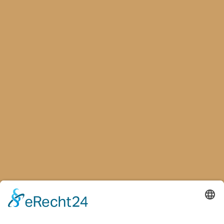
Vita
News
Bands
Auftritte
Diskografie
Galerie
Kontakt
Downloads
Pressestimmen
MENÜ
Klaus Graf
Fola Dada and Friends
Menü
Vita
News
Auftritte
Bands
Diskografie
Galerie
Downloads
Pressestimmen