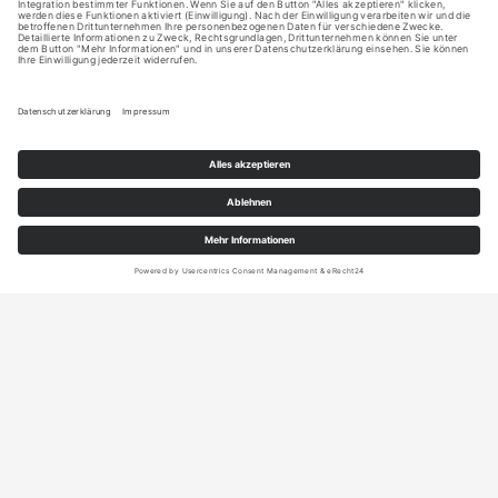
MENÜ
Vita
News
Auftritte
Bands
Diskografie
Galerie
Downloads
Pressestimmen